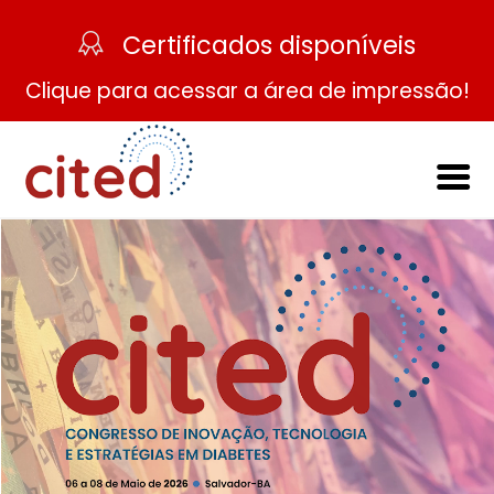
Certificados disponíveis
Clique para acessar a área de impressão!
Home
Sobre o evento
Mensagem do Presidente
Inscrição
Comissões
Programação
Convidados
Hospedagem
Expositores