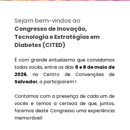
Fale Conosco
Local do evento
Sejam bem-vindos ao
Área Restrita
Evento parceiro
Congresso de Inovação,
Tecnologia e Estratégias em
Diabetes (CITED)
É com grande entusiasmo que convidamos
todos vocês, entre os dias
6 e 8 de maio de
2026
, no Centro de Convenções de
Salvador
, a participarem !
Contamos com a presença de cada um de
vocês e temos a certeza de que, juntos,
faremos deste Congresso uma experiência
memorável!