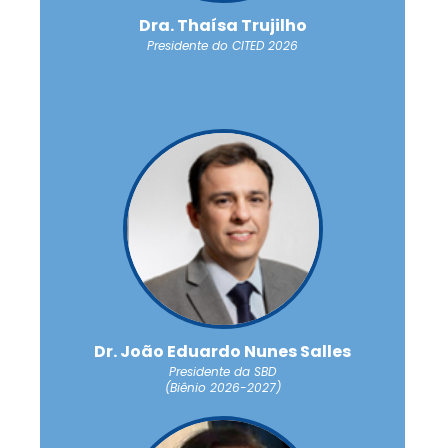
Dra. Thaísa Trujilho
Presidente do CITED 2026
Dr. João Eduardo Nunes Salles
Presidente da SBD
(Biênio 2026-2027)